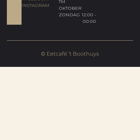
TM
INSTAGRAM
OKTOBER
ZONDAG
12:00 -
00:00
© Eetcafé ’t Boothuys